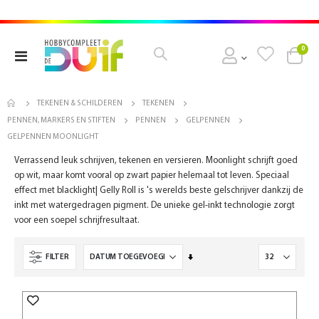
pro
0
Toggle
Cart
Nav
TEKENEN & SCHILDEREN
TEKENEN
PENNEN, MARKERS EN STIFTEN
PENNEN
GELPENNEN
GELPENNEN MOONLIGHT
Verrassend leuk schrijven, tekenen en versieren. Moonlight schrijft goed
op wit, maar komt vooral op zwart papier helemaal tot leven. Speciaal
effect met blacklight| Gelly Roll is 's werelds beste gelschrijver dankzij de
inkt met watergedragen pigment. De unieke gel-inkt technologie zorgt
voor een soepel schrijfresultaat.
Van
FILTER
laag
naar
hoog
sorteren