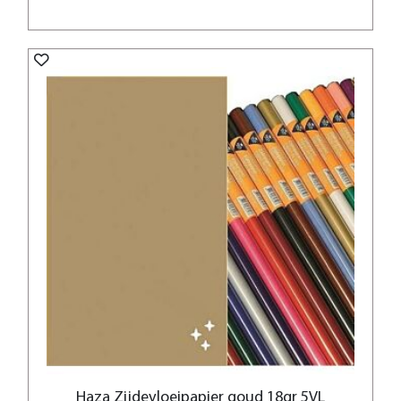
Haza Zijdevloeipapier goud 18gr 5VL