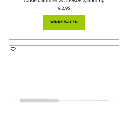
ronde diameter 2st ER-KUR 2,3mm tip
€ 2,95
WINKELWAGEN