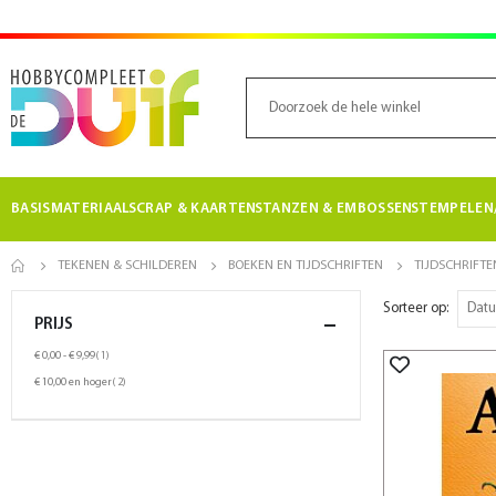
BASISMATERIAAL
SCRAP & KAARTEN
STANZEN & EMBOSSEN
STEMPELEN/
TEKENEN & SCHILDEREN
BOEKEN EN TIJDSCHRIFTEN
TIJDSCHRIFTE
Sorteer op
PRIJS
product
€ 0,00
-
€ 9,99
1
product
€ 10,00
en hoger
2