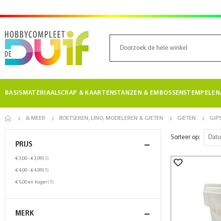
BASISMATERIAAL
SCRAP & KAARTEN
STANZEN & EMBOSSEN
STEMPELEN/
& MEER
BOETSEREN, LINO, MODELEREN & GIETEN
GIETEN
GIP
Sorteer op
PRIJS
product
€ 3,00
-
€ 3,99
1
product
€ 4,00
-
€ 4,99
1
product
€ 5,00
en hoger
1
MERK