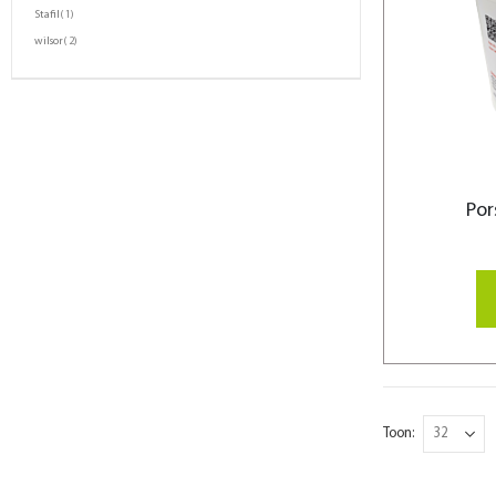
product
Stafil
1
product
wilsor
2
Por
Toon