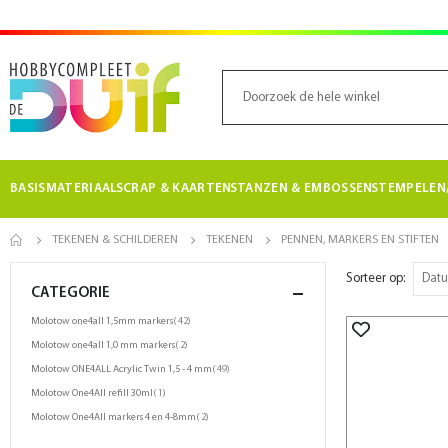
BASISMATERIAAL
SCRAP & KAARTEN
STANZEN & EMBOSSEN
STEMPELEN/
TEKENEN & SCHILDEREN
TEKENEN
PENNEN, MARKERS EN STIFTEN
Sorteer op
CATEGORIE
product
Molotow one4all 1,5mm markers
42
product
Molotow one4all 1,0 mm markers
2
product
Molotow ONE4ALL Acrylic Twin 1,5 - 4 mm
49
product
Molotow One4All refill 30ml
1
product
Molotow One4All markers 4 en 4-8mm
2