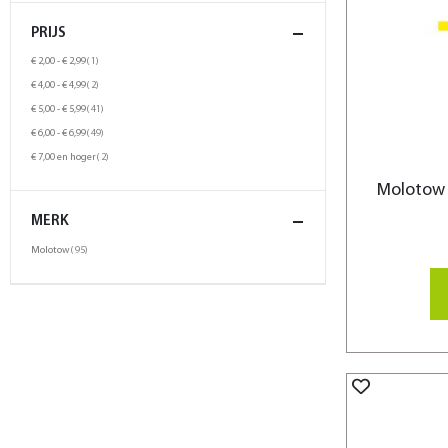
PRIJS
product
€ 2,00
-
€ 2,99
1
product
€ 4,00
-
€ 4,99
2
product
€ 5,00
-
€ 5,99
41
product
€ 6,00
-
€ 6,99
49
product
€ 7,00
en hoger
2
Molotow 
MERK
product
Molotow
95