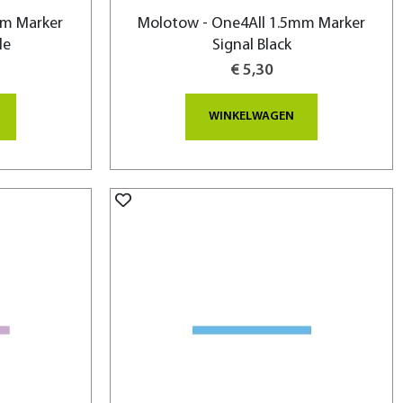
mm Marker
Molotow - One4All 1.5mm Marker
le
Signal Black
€ 5,30
WINKELWAGEN