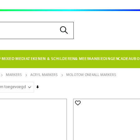
 MIXED MEDIA
TEKENEN & SCHILDEREN
& MEER
AANBIEDINGEN
CADEAUBO
MARKERS
ACRYL MARKERS
MOLOTOW ONE4ALL MARKERS
Van
laag
naar
hoog
sorteren