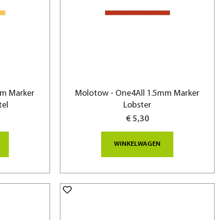
mm Marker
Molotow - One4All 1.5mm Marker
tel
Lobster
€ 5,30
WINKELWAGEN