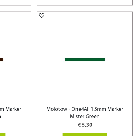
mm Marker
Molotow - One4All 1.5mm Marker
n
Mister Green
€ 5,30