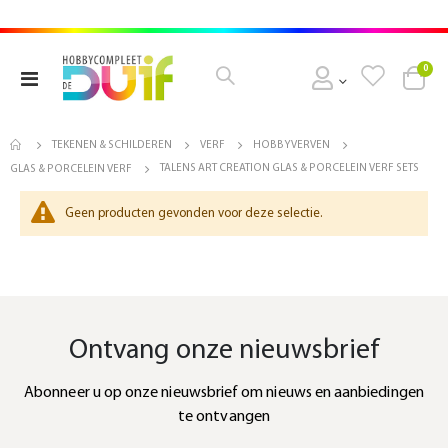
pro
0
Toggle
Cart
Nav
TEKENEN & SCHILDEREN
VERF
HOBBYVERVEN
TALENS ART CREATION GLAS & PORCELEIN VERF SETS
GLAS & PORCELEIN VERF
Geen producten gevonden voor deze selectie.
Ontvang onze nieuwsbrief
Abonneer u op onze nieuwsbrief om nieuws en aanbiedingen
te ontvangen