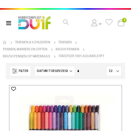
pro
0
Toggle
Cart
Nav
TEKENEN & SCHILDEREN
TEKENEN
PENNEN, MARKERS EN STIFTEN
BRUSH PENNEN
STAEDTLER 3001 AQUARELSTIFT
BRUSH PENNEN OP WATERBASIS
Van
FILTER
laag
naar
hoog
sorteren