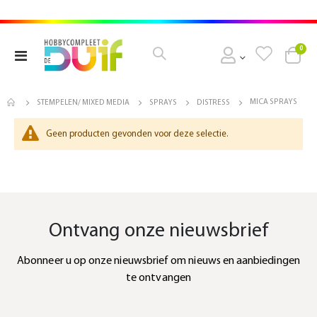
pro
0
Toggle
Cart
Nav
MICA SPRAYS
STEMPELEN/ MIXED MEDIA
SPRAYS
DISTRESS
Geen producten gevonden voor deze selectie.
Ontvang onze nieuwsbrief
Abonneer u op onze nieuwsbrief om nieuws en aanbiedingen
te ontvangen