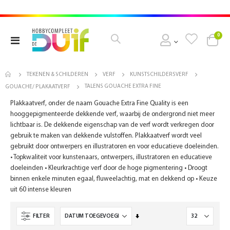
pro
0
Toggle
Cart
Nav
TEKENEN & SCHILDEREN
VERF
KUNSTSCHILDERSVERF
TALENS GOUACHE EXTRA FINE
GOUACHE/ PLAKAATVERF
Plakkaatverf, onder de naam Gouache Extra Fine Quality is een
hooggepigmenteerde dekkende verf, waarbij de ondergrond niet meer
lichtbaar is. De dekkende eigenschap van de verf wordt verkregen door
gebruik te maken van dekkende vulstoffen. Plakkaatverf wordt veel
gebruikt door ontwerpers en illustratoren en voor educatieve doeleinden.
• Topkwaliteit voor kunstenaars, ontwerpers, illustratoren en educatieve
doeleinden • Kleurkrachtige verf door de hoge pigmentering • Droogt
binnen enkele minuten egaal, fluweelachtig, mat en dekkend op • Keuze
uit 60 intense kleuren
Van
FILTER
laag