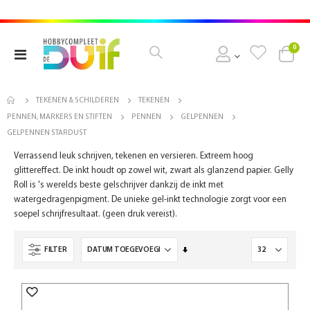
pro
0
Toggle
Cart
Nav
TEKENEN & SCHILDEREN
TEKENEN
PENNEN, MARKERS EN STIFTEN
PENNEN
GELPENNEN
GELPENNEN STARDUST
Verrassend leuk schrijven, tekenen en versieren. Extreem hoog
glittereffect. De inkt houdt op zowel wit, zwart als glanzend papier. Gelly
Roll is 's werelds beste gelschrijver dankzij de inkt met
watergedragenpigment. De unieke gel-inkt technologie zorgt voor een
soepel schrijfresultaat. (geen druk vereist).
Van
FILTER
laag
naar
hoog
sorteren