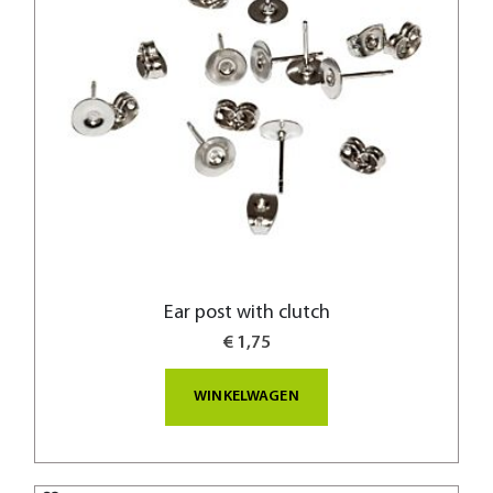
Ear post with clutch
€ 1,75
WINKELWAGEN