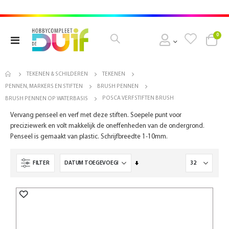
pro
0
Toggle
Cart
Nav
TEKENEN & SCHILDEREN
TEKENEN
PENNEN, MARKERS EN STIFTEN
BRUSH PENNEN
POSCA VERFSTIFTEN BRUSH
BRUSH PENNEN OP WATERBASIS
Vervang penseel en verf met deze stiften. Soepele punt voor
preciziewerk en volt makkelijk de oneffenheden van de ondergrond.
Penseel is gemaakt van plastic. Schrijfbreedte 1-10mm.
Van
FILTER
laag
naar
hoog
sorteren