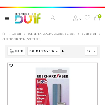
pro
0
Toggle
Cart
Nav
& MEER
BOETSEREN, LINO, MODELEREN & GIETEN
BOETSEREN
GEREEDSCHAPPEN (BOETSEREN)
Van
FILTER
laag
naar
hoog
sorteren