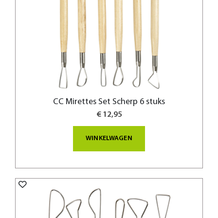
CC Mirettes Set Scherp 6 stuks
€ 12,95
WINKELWAGEN