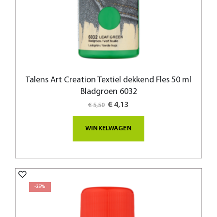
Talens Art Creation Textiel dekkend Fles 50 ml
Bladgroen 6032
Special
€ 4,13
€ 5,50
Price
WINKELWAGEN
-25%