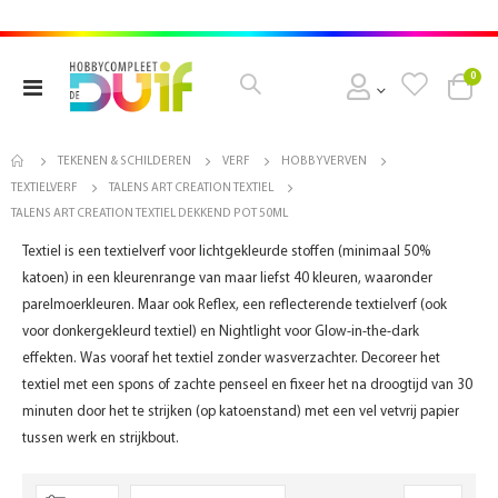
pro
0
Toggle
Cart
Nav
TEKENEN & SCHILDEREN
VERF
HOBBYVERVEN
TEXTIELVERF
TALENS ART CREATION TEXTIEL
TALENS ART CREATION TEXTIEL DEKKEND POT 50ML
Textiel is een textielverf voor lichtgekleurde stoffen (minimaal 50%
katoen) in een kleurenrange van maar liefst 40 kleuren, waaronder
parelmoerkleuren. Maar ook Reflex, een reflecterende textielverf (ook
voor donkergekleurd textiel) en Nightlight voor Glow-in-the-dark
effekten. Was vooraf het textiel zonder wasverzachter. Decoreer het
textiel met een spons of zachte penseel en fixeer het na droogtijd van 30
minuten door het te strijken (op katoenstand) met een vel vetvrij papier
tussen werk en strijkbout.