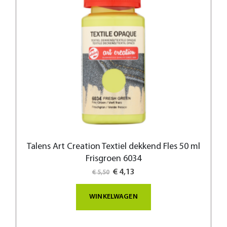
Talens Art Creation Textiel dekkend Fles 50 ml
Frisgroen 6034
Special
€ 4,13
€ 5,50
Price
WINKELWAGEN