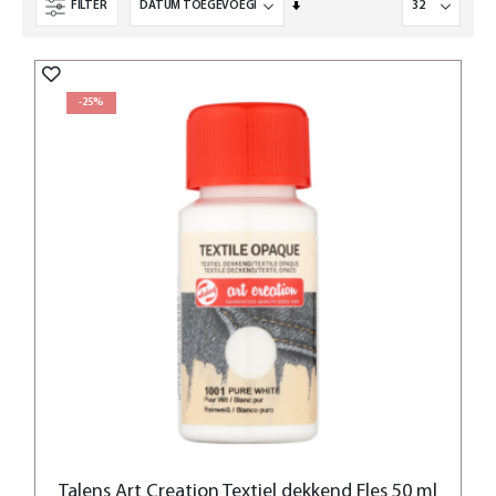
Van
FILTER
laag
naar
hoog
sorteren
-25%
Talens Art Creation Textiel dekkend Fles 50 ml