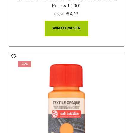
Puurwit 1001
Special
€ 4,13
€ 5,50
Price
WINKELWAGEN
-25%