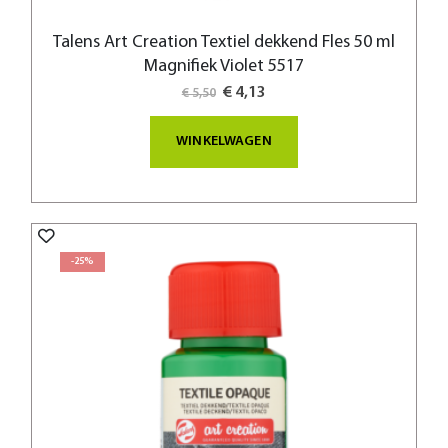
Talens Art Creation Textiel dekkend Fles 50 ml
Magnifiek Violet 5517
Special
€ 4,13
€ 5,50
Price
WINKELWAGEN
-25%