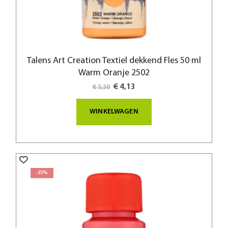
Talens Art Creation Textiel dekkend Fles 50 ml
Warm Oranje 2502
Special
€ 4,13
€ 5,50
Price
WINKELWAGEN
-25%