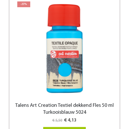
-25%
Talens Art Creation Textiel dekkend Fles 50 ml
Turkooisblauw 5024
Special
€ 4,13
€ 5,50
Price