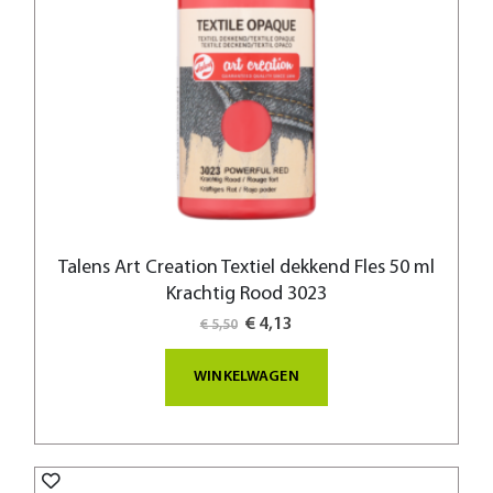
Talens Art Creation Textiel dekkend Fles 50 ml
Krachtig Rood 3023
Special
€ 4,13
€ 5,50
Price
WINKELWAGEN