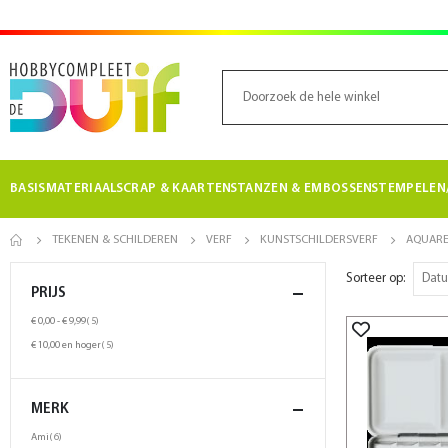
BASISMATERIAAL
SCRAP & KAARTEN
STANZEN & EMBOSSEN
STEMPELEN/
TEKENEN & SCHILDEREN
VERF
KUNSTSCHILDERSVERF
AQUARE
Sorteer op
PRIJS
product
€ 0,00
-
€ 9,99
5
product
€ 10,00
en hoger
5
MERK
product
Ami
6