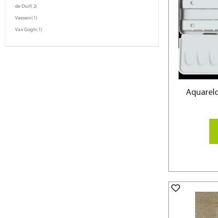
product
de Duif
2
product
Vaessen
1
product
Van Gogh
1
Aquareld