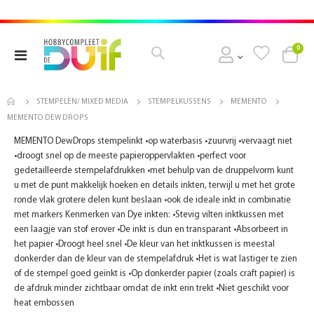
pro
0
Toggle
Cart
Nav
STEMPELEN/ MIXED MEDIA
STEMPELKUSSENS
MEMENTO
MEMENTO DEW DROPS
MEMENTO DewDrops stempelinkt •op waterbasis •zuurvrij •vervaagt niet
•droogt snel op de meeste papieroppervlakten •perfect voor
gedetailleerde stempelafdrukken •met behulp van de druppelvorm kunt
u met de punt makkelijk hoeken en details inkten, terwijl u met het grote
ronde vlak grotere delen kunt beslaan •ook de ideale inkt in combinatie
met markers Kenmerken van Dye inkten: •Stevig vilten inktkussen met
een laagje van stof erover •De inkt is dun en transparant •Absorbeert in
het papier •Droogt heel snel •De kleur van het inktkussen is meestal
donkerder dan de kleur van de stempelafdruk •Het is wat lastiger te zien
of de stempel goed geïnkt is •Op donkerder papier (zoals craft papier) is
de afdruk minder zichtbaar omdat de inkt erin trekt •Niet geschikt voor
heat embossen