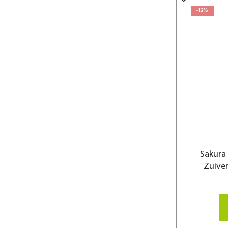
-12%
Sakura
Zuive