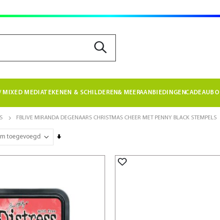
 MIXED MEDIA
TEKENEN & SCHILDEREN
& MEER
AANBIEDINGEN
CADEAUBO
S
FBLIVE MIRANDA DEGENAARS CHRISTMAS CHEER MET PENNY BLACK STEMPELS
Van
laag
naar
hoog
sorteren