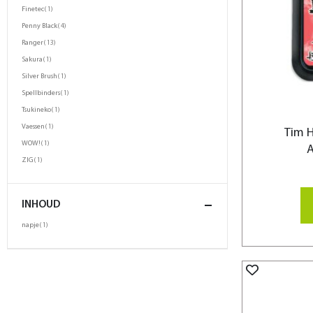
product
Finetec
1
product
Penny Black
4
product
Ranger
13
product
Sakura
1
product
Silver Brush
1
product
Spellbinders
1
product
Tsukineko
1
product
Vaessen
1
Tim H
product
WOW!
1
A
product
ZIG
1
INHOUD
product
napje
1