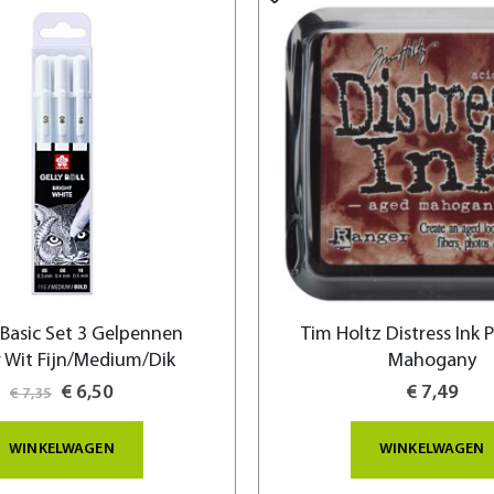
 Basic Set 3 Gelpennen
Tim Holtz Distress Ink
r Wit Fijn/Medium/Dik
Mahogany
Special
€ 6,50
€ 7,49
€ 7,35
Price
WINKELWAGEN
WINKELWAGEN