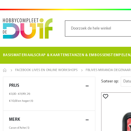
BASISMATERIAAL
SCRAP & KAARTEN
STANZEN & EMBOSSEN
STEMPELEN/
FACEBOOK LIVES EN ONLINE WORKSHOPS
FBLIVES MIRANDA DEGENAAR
Sorteer op
PRIJS
product
€ 0,00
-
€ 9,99
24
product
€ 10,00
en hoger
6
MERK
product
Caran d'Ache
5