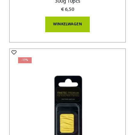
300g 10pcs
€ 6,50
WINKELWAGEN
-11%