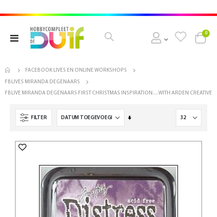
pro
0
Toggle
Cart
Nav
FACEBOOK LIVES EN ONLINE WORKSHOPS
FBLIVES MIRANDA DEGENAARS
FBLIVE MIRANDA DEGENAARS FIRST CHRISTMAS INSPIRATION....WITH ARDEN CREATIVE
Van
FILTER
laag
naar
hoog
sorteren