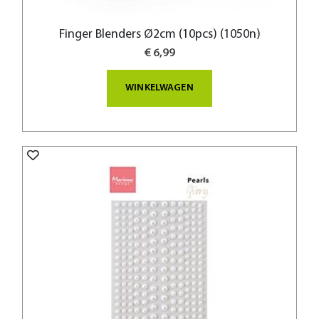
Finger Blenders Ø2cm (10pcs) (1050n)
€ 6,99
WINKELWAGEN