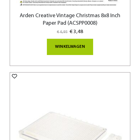
Arden Creative Vintage Christmas 8x8 Inch
Paper Pad (ACSPP0008)
Special
€ 3,48
€ 6,95
Price
WINKELWAGEN