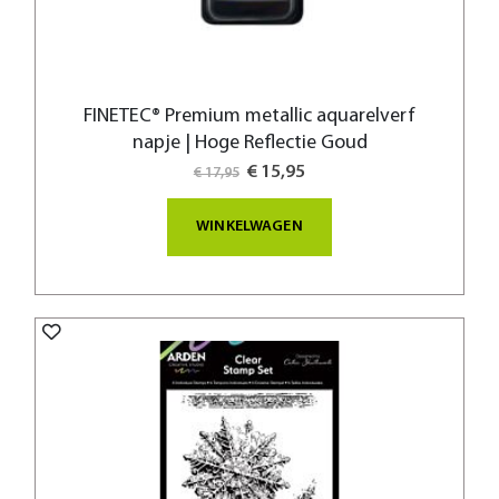
FINETEC® Premium metallic aquarelverf
napje | Hoge Reflectie Goud
Special
€ 15,95
€ 17,95
Price
WINKELWAGEN