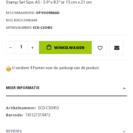
Stamp Set Size: A5 - 5.9” x 8.3” or 15 cm x 21 cm
BESCHIKBAARHEID:
OP VOORRAAD
NOG
5
BESCHIKBAAR
ARTIKELNUMMER
ECD-CSD455
WINKELWAGEN
U verdient 4 Punten voor de aankoop van dit product.
MEER INFORMATIE
Meer
ECD-CSD455
informatie
741527319472
REVIEWS