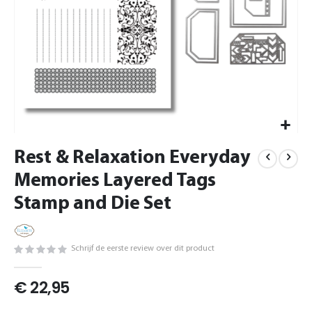
Ga
Rest & Relaxation Everyday
naar
het
Memories Layered Tags
begin
van
Stamp and Die Set
de
afbeeldingen-
gallerij
Schrijf de eerste review over dit product
€ 22,95