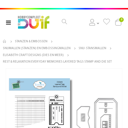
pro
0
Toggle
Cart
Nav
STANZEN & EMBOSSEN
SNIJMALLEN (STANZEN) EN EMBOSSINGMALLEN
SNIJ- STANSMALLEN
ELISABETH CRAFT DESIGNS (DIES EN MEER)
REST & RELAXATION EVERYDAY MEMORIES LAYERED TAGS STAMP AND DIE SET
Ga
naar
het
einde
van
de
afbeeldingen-
gallerij