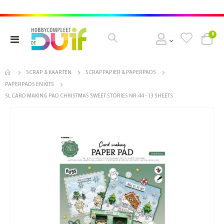
pro
0
Toggle
Cart
Nav
SCRAP & KAARTEN
SCRAPPAPIER & PAPERPADS
PAPERPADS EN KITS
SL CARD MAKING PAD CHRISTMAS SWEET STORIES NR.44 - 13 SHEETS
Ga
naar
het
einde
van
de
afbeeldingen-
gallerij