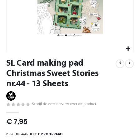
Ga
SL Card making pad
naar
het
Christmas Sweet Stories
begin
van
nr.44 - 13 Sheets
de
afbeeldingen-
gallerij
Schrijf de eerste review over dit product
€ 7,95
BESCHIKBAARHEID:
OP VOORRAAD