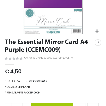
Ga
The Essential Mirror Card A4
naar
het
Purple (CCEMC009)
begin
van
Schrijf de eerste review over dit product
de
afbeeldingen-
€ 4,50
gallerij
BESCHIKBAARHEID:
OP VOORRAAD
NOG
3
BESCHIKBAAR
ARTIKELNUMMER
CCEMC009