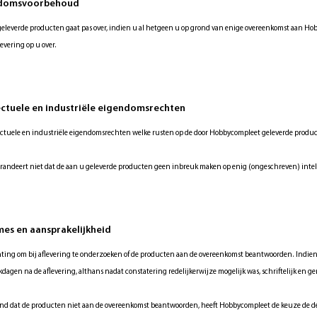
endomsvoorbehoud
eleverde producten gaat pas over, indien u al hetgeen u op grond van enige overeenkomst aan Hobb
evering op u over.
llectuele en industriële eigendomsrechten
llectuele en industriële eigendomsrechten welke rusten op de door Hobbycompleet geleverde produc
andeert niet dat de aan u geleverde producten geen inbreuk maken op enig (ongeschreven) intel
ames en aansprakelijkheid
hting om bij aflevering te onderzoeken of de producten aan de overeenkomst beantwoorden. Indien d
agen na de aflevering, althans nadat constatering redelijkerwijze mogelijk was, schriftelijk en g
ond dat de producten niet aan de overeenkomst beantwoorden, heeft Hobbycompleet de keuze de 