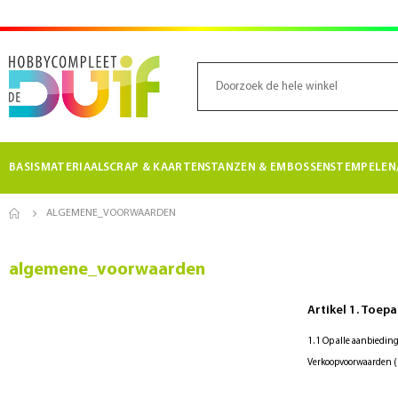
BASISMATERIAAL
SCRAP & KAARTEN
STANZEN & EMBOSSEN
STEMPELEN/
ALGEMENE_VOORWAARDEN
algemene_voorwaarden
Artikel 1. Toepa
1.1 Op alle aanbiedin
Verkoopvoorwaarden (