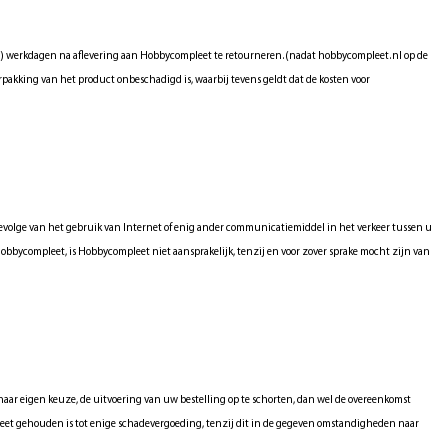
(7) werkdagen na aflevering aan Hobbycompleet te retourneren.(nadat hobbycompleet.nl op de
erpakking van het product onbeschadigd is, waarbij tevens geldt dat de kosten voor
evolge van het gebruik van Internet of enig ander communicatiemiddel in het verkeer tussen u
bbycompleet, is Hobbycompleet niet aansprakelijk, tenzij en voor zover sprake mocht zijn van
ar eigen keuze, de uitvoering van uw bestelling op te schorten, dan wel de overeenkomst
pleet gehouden is tot enige schadevergoeding, tenzij dit in de gegeven omstandigheden naar