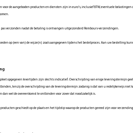
n voor de aangeboden producten en diensten zijn in euro's, inclusief BTW, eventuele belastingen 
ekomen.
 pas verzonden nadat de betaling is ontvangen uitgezonderd Rembours-verzendingen.
hieden op (een van) de wijze(n) zoals aangegeven tijdens het bestelproces. Aan uw bestelling ku
ing
leet opgegeven levertijden zijn slechts indicatief. Overschrijding van enige leveringstermijn g
binden, tenzij de overschrijding van de leveringstermijn zodanig is dat van u redelijkerwijs niet 
en dan wel de overeenkomst te ontbinden voor zover dat noodzakelijk is.
 producten geschiedt op de plaats en het tijdstip waarop de producten gereed zijn voor verzendin