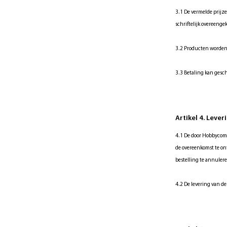
3.1 De vermelde prijze
schriftelijk overeeng
3.2 Producten worden
3.3 Betaling kan gesc
Artikel 4. Lever
4.1 De door Hobbycomp
de overeenkomst te ont
bestelling te annuler
4.2 De levering van de