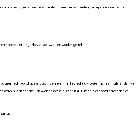
of andere heffingen en exclusief handelings- en verzendkosten, tenzij anders vermeld of
nnen nadere (betalings-/bestel)voorwaarden worden gesteld.
eeft u geen recht op schadevergoeding en evenmin het recht uw bestelling te annuleren dan wel
kan worden verlangd dat u de overeenkomst in stand laat. U bent in dat geval gerechtigd de
g aan u.