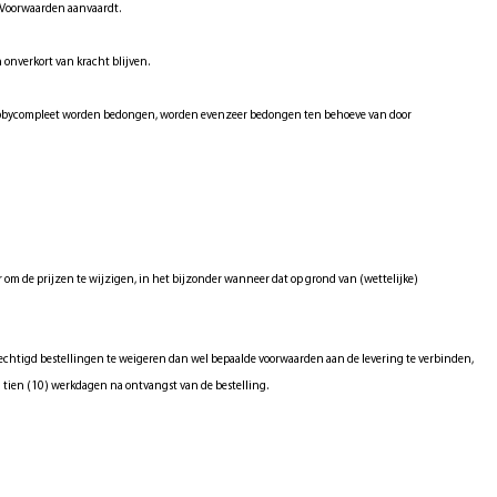
e Voorwaarden aanvaardt.
 onverkort van kracht blijven.
Hobbycompleet worden bedongen, worden evenzeer bedongen ten behoeve van door
om de prijzen te wijzigen, in het bijzonder wanneer dat op grond van (wettelijke)
echtigd bestellingen te weigeren dan wel bepaalde voorwaarden aan de levering te verbinden,
n tien (10) werkdagen na ontvangst van de bestelling.