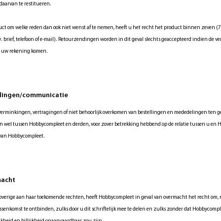
daarvan te restitueren.
uct om welke reden dan ook niet wenst af te nemen, heeft u het recht het product binnen zeven 
v. brief, telefoon of e-mail). Retourzendingen worden in dit geval slechts geaccepteerd indien de v
r uw rekening komen.
ellingen/communicatie
 verminkingen, vertragingen of niet behoorlijk overkomen van bestellingen en mededelingen ten g
 wel tussen Hobbycompleet en derden, voor zover betrekking hebbend op de relatie tussen u en Ho
d van Hobbycompleet.
macht
verige aan haar toekomende rechten, heeft Hobbycompleet in geval van overmacht het recht om, na
ussenkomst te ontbinden, zulks door u dit schriftelijk mee te delen en zulks zonder dat Hobbycom