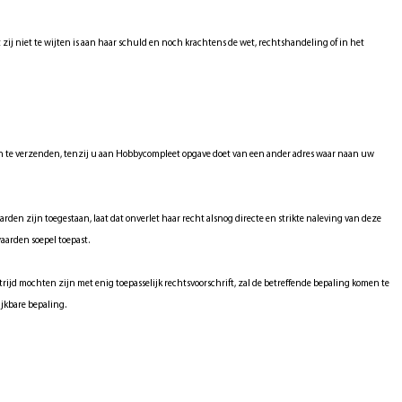
j niet te wijten is aan haar schuld en noch krachtens de wet, rechtshandeling of in het
en te verzenden, tenzij u aan Hobbycompleet opgave doet van een ander adres waar naan uw
en zijn toegestaan, laat dat onverlet haar recht alsnog directe en strikte naleving van deze
aarden soepel toepast.
jd mochten zijn met enig toepasselijk rechtsvoorschrift, zal de betreffende bepaling komen te
ijkbare bepaling.