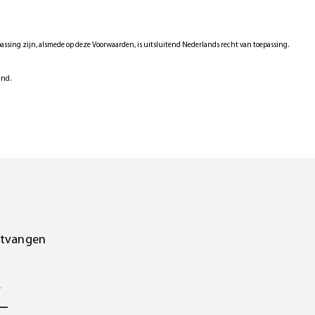
ssing zijn, alsmede op deze Voorwaarden, is uitsluitend Nederlands recht van toepassing.
and.
ntvangen