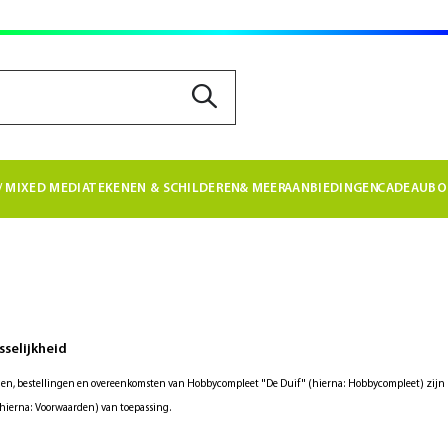
 MIXED MEDIA
TEKENEN & SCHILDEREN
& MEER
AANBIEDINGEN
CADEAUBO
sselijkheid
gen, bestellingen en overeenkomsten van Hobbycompleet "De Duif" (hierna: Hobbycompleet) zijn
hierna: Voorwaarden) van toepassing.