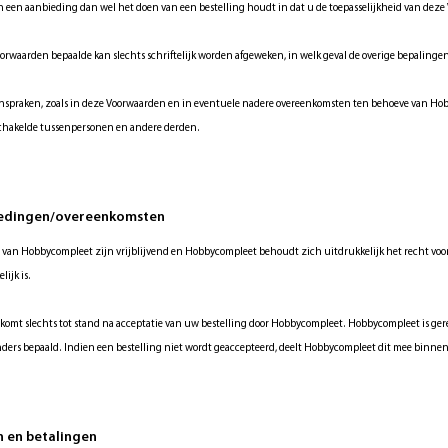
n een aanbieding dan wel het doen van een bestelling houdt in dat u de toepasselijkheid van dez
orwaarden bepaalde kan slechts schriftelijk worden afgeweken, in welk geval de overige bepalingen
aanspraken, zoals in deze Voorwaarden en in eventuele nadere overeenkomsten ten behoeve van 
hakelde tussenpersonen en andere derden.
biedingen/overeenkomsten
 van Hobbycompleet zijn vrijblijvend en Hobbycompleet behoudt zich uitdrukkelijk het recht voor 
lijk is.
komt slechts tot stand na acceptatie van uw bestelling door Hobbycompleet. Hobbycompleet is ger
anders bepaald. Indien een bestelling niet wordt geaccepteerd, deelt Hobbycompleet dit mee binne
en en betalingen