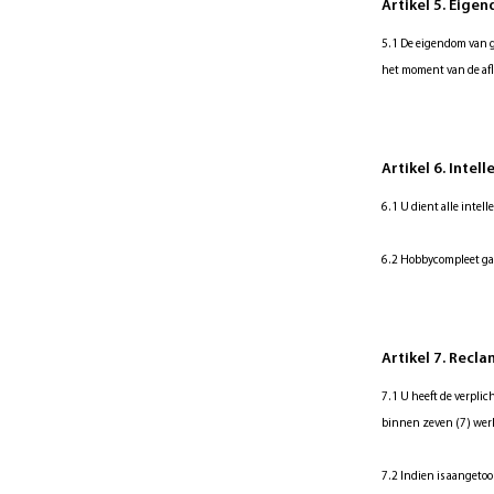
Artikel 5. Eig
5.1 De eigendom van g
het moment van de afl
Artikel 6. Inte
6.1 U dient alle inte
6.2 Hobbycompleet gar
Artikel 7. Recl
7.1 U heeft de verplic
binnen zeven (7) werkd
7.2 Indien is aangeto