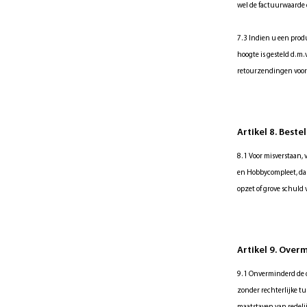
wel de factuurwaarde 
7.3 Indien u een prod
hoogte is gesteld d.m.
retourzendingen voo
Artikel 8. Best
8.1 Voor misverstaan,
en Hobbycompleet, dan
opzet of grove schul
Artikel 9. Over
9.1 Onverminderd de o
zonder rechterlijke t