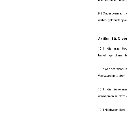
maatstaven van redeli
9.2 Onder overmacht w
verkeer geldende opva
Artikel 10. Div
10.1 Indien u aan Hob
bestellingen dienen 
10.2 Wanneer door Hobb
Voorwaarden te eisen.
10.3 Indien één of me
vervallen en zal deze
10.4 Hobbycompleet is