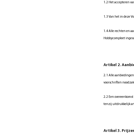
1.2 Het accepteren va
1.3 Van het in deze Vo
1.4 Alle rechten en 
Hobbycompleet ingesc
Artikel 2. Aan
2.1 Alle aanbiedingen
voorschriften noodzake
2.2 Een overeenkomst 
tenzij uitdrukkelijk 
Artikel 3. Prijz