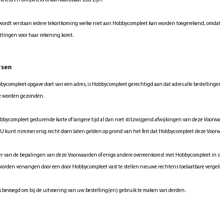
jkheid en billijkheid onaanvaardbaar zou zijn.
ordt verstaan iedere tekortkoming welke niet aan Hobbycompleet kan worden toegerekend, omdat zi
ttingen voor haar rekening komt.
ersen
bycompleet opgave doet van een adres, is Hobbycompleet gerechtigd aan dat adres alle bestelling
te worden gezonden.
ycompleet gedurende korte of langere tijd al dan niet stilzwijgend afwijkingen van deze Voorwaard
 U kunt nimmer enig recht doen laten gelden op grond van het feit dat Hobbycompleet deze Voorw
er van de bepalingen van deze Voorwaarden of enige andere overeenkomst met Hobbycompleet in stri
 worden vervangen door een door Hobbycompleet vast te stellen nieuwe rechtens toelaatbare vergel
 bevoegd om bij de uitvoering van uw bestelling(en) gebruik te maken van derden.