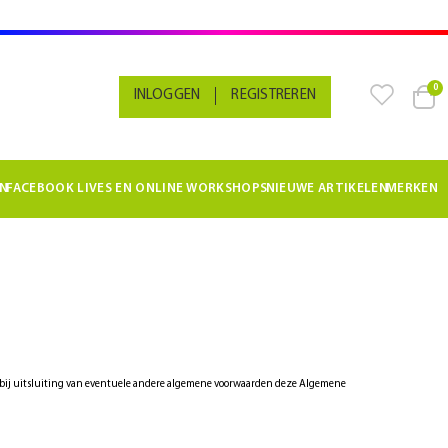
pr
0
INLOGGEN
REGISTREREN
Cart
N
FACEBOOK LIVES EN ONLINE WORKSHOPS
NIEUWE ARTIKELEN
MERKEN
 bij uitsluiting van eventuele andere algemene voorwaarden deze Algemene