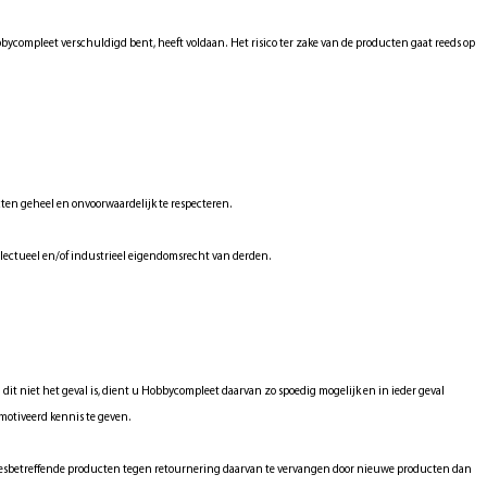
ycompleet verschuldigd bent, heeft voldaan. Het risico ter zake van de producten gaat reeds op
ten geheel en onvoorwaardelijk te respecteren.
lectueel en/of industrieel eigendomsrecht van derden.
it niet het geval is, dient u Hobbycompleet daarvan zo spoedig mogelijk en in ieder geval
emotiveerd kennis te geven.
desbetreffende producten tegen retournering daarvan te vervangen door nieuwe producten dan