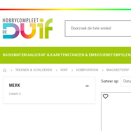
BASISMATERIAAL
SCRAP & KAARTEN
STANZEN & EMBOSSEN
STEMPELEN/
TEKENEN & SCHILDEREN
VERF
HOBBYVERVEN
MAGNEETVERF
Sorteer op
MERK
product
Collall
1