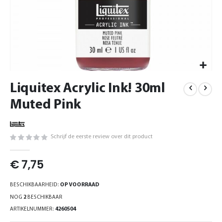
Ga
Liquitex Acrylic Ink! 30ml
naar
het
Muted Pink
begin
van
de
Schrijf de eerste review over dit product
afbeeldingen-
gallerij
€ 7,75
BESCHIKBAARHEID:
OP VOORRAAD
NOG
2
BESCHIKBAAR
ARTIKELNUMMER
4260504