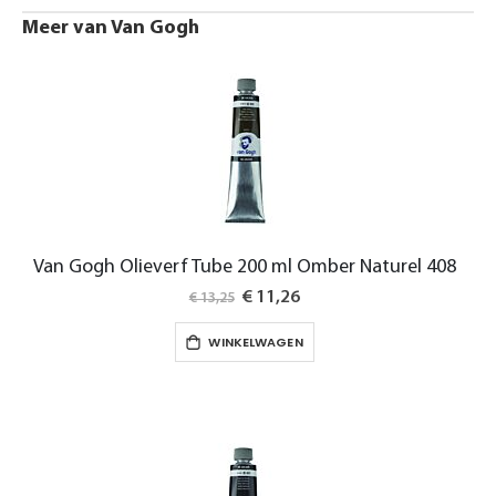
Meer van Van Gogh
Van Gogh Olieverf Tube 200 ml Omber Naturel 408
Special
€ 11,26
€ 13,25
Price
WINKELWAGEN