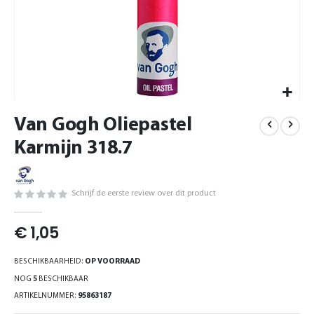
Ga
Van Gogh Oliepastel
naar
het
Karmijn 318.7
begin
van
de
Schrijf de eerste review over dit product
afbeeldingen-
gallerij
€ 1,05
BESCHIKBAARHEID:
OP VOORRAAD
NOG
5
BESCHIKBAAR
ARTIKELNUMMER
95863187