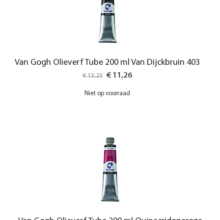
Van Gogh Olieverf Tube 200 ml Van Dijckbruin 403
Special
€ 11,26
€ 13,25
Price
Niet op voorraad