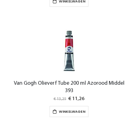
WINKELWAGEN
Van Gogh Olieverf Tube 200 ml Azorood Middel
393
Special
€ 11,26
€ 13,25
Price
WINKELWAGEN