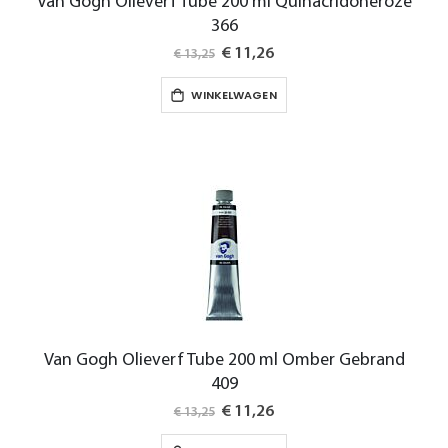
Van Gogh Olieverf Tube 200 ml Quinacridoneroze
366
Special
€ 11,26
€ 13,25
Price
WINKELWAGEN
Van Gogh Olieverf Tube 200 ml Omber Gebrand
409
Special
€ 11,26
€ 13,25
Price