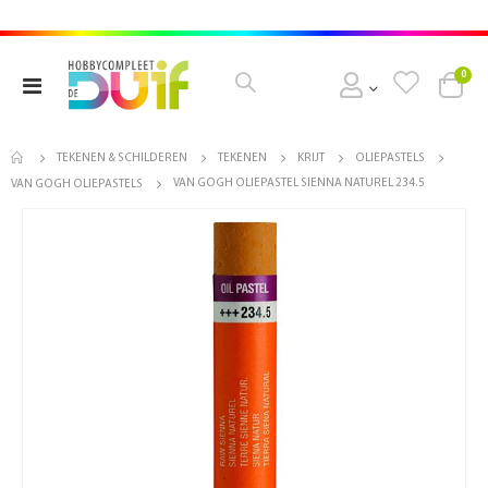
pro
0
Toggle
Cart
Nav
TEKENEN & SCHILDEREN
TEKENEN
KRIJT
OLIEPASTELS
VAN GOGH OLIEPASTEL SIENNA NATUREL 234.5
VAN GOGH OLIEPASTELS
Ga
naar
het
einde
van
de
afbeeldingen-
gallerij