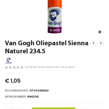
Ga
Van Gogh Oliepastel Sienna
naar
het
Naturel 234.5
begin
van
de
Schrijf de eerste review over dit product
afbeeldingen-
gallerij
€ 1,05
BESCHIKBAARHEID:
OP VOORRAAD
ARTIKELNUMMER
95862345