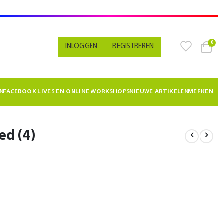
pr
0
INLOGGEN
REGISTREREN
Cart
N
FACEBOOK LIVES EN ONLINE WORKSHOPS
NIEUWE ARTIKELEN
MERKEN
ed (4)