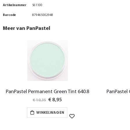
van
Meer
Artikelnummer
S61100
de
informatie
Barcode
879465002948
afbeeldingen-
gallerij
Meer van PanPastel
PanPastel Permanent Green Tint 640.8
PanPastel
Special
€ 8,95
€ 10,35
Price
WINKELWAGEN