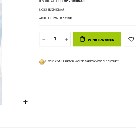
BESCHIKBAARHEID:
OP VOORRAAD
NOG
3
BESCHIKBAAR
ARTIKELNUMMER
S61100
WINKELWAGEN
U verdient 1 Punten voor de aankoop van dit product.