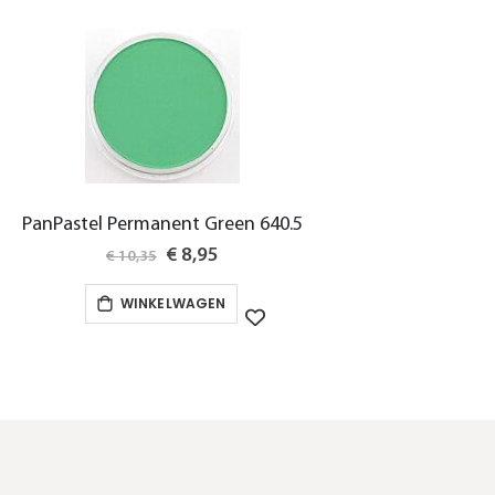
PanPastel Permanent Green 640.5
Special
€ 8,95
€ 10,35
Price
WINKELWAGEN