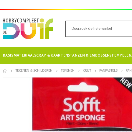
BASISMATERIAAL
SCRAP & KAARTEN
STANZEN & EMBOSSEN
STEMPELEN/
TEKENEN & SCHILDEREN
TEKENEN
KRIJT
PANPASTELS
PAN
Ga
naar
het
einde
van
de
afbeeldingen-
gallerij