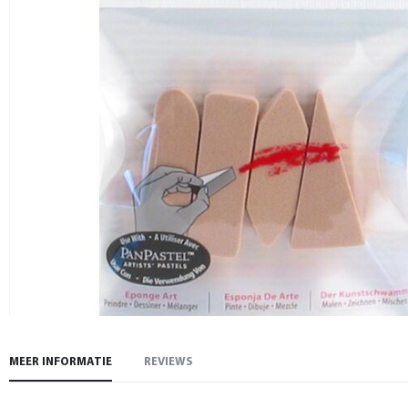
Ga
naar
MEER INFORMATIE
REVIEWS
het
begin