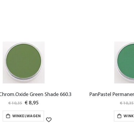
 Chrom.Oxide Green Shade 660.3
PanPastel Permanen
Special
€ 8,95
€ 10,35
€ 10,35
Price
WINKELWAGEN
WIN