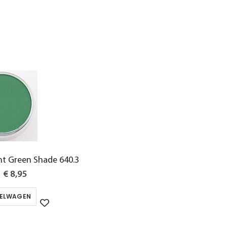
t Green Shade 640.3
Special
€ 8,95
Price
KELWAGEN