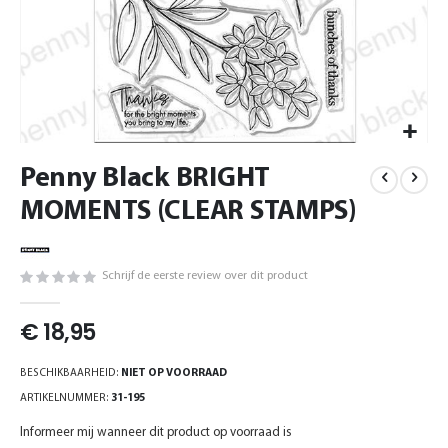
Ga
Penny Black BRIGHT
naar
het
MOMENTS (CLEAR STAMPS)
begin
van
de
Schrijf de eerste review over dit product
afbeeldingen-
gallerij
€ 18,95
BESCHIKBAARHEID:
NIET OP VOORRAAD
ARTIKELNUMMER
31-195
Informeer mij wanneer dit product op voorraad is