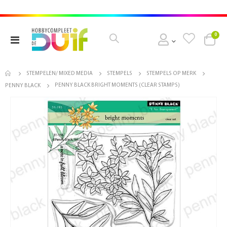
pro
0
Toggle
Cart
Nav
STEMPELEN/ MIXED MEDIA
STEMPELS
STEMPELS OP MERK
PENNY BLACK BRIGHT MOMENTS (CLEAR STAMPS)
PENNY BLACK
Ga
naar
het
einde
van
de
afbeeldingen-
gallerij