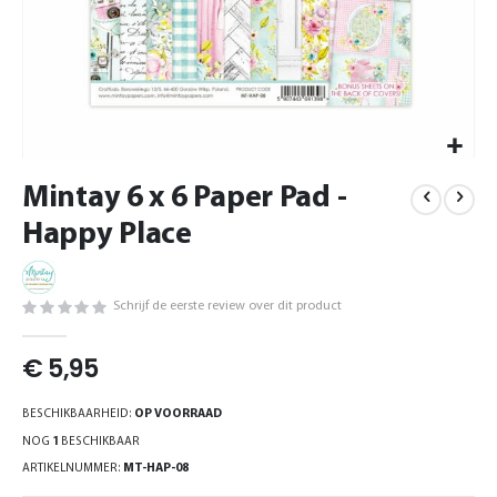
Ga
Mintay 6 x 6 Paper Pad -
naar
het
Happy Place
begin
van
de
Schrijf de eerste review over dit product
afbeeldingen-
gallerij
€ 5,95
BESCHIKBAARHEID:
OP VOORRAAD
NOG
1
BESCHIKBAAR
ARTIKELNUMMER
MT-HAP-08