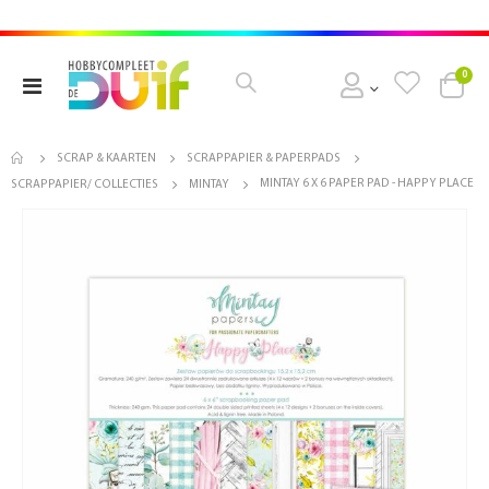
pro
0
Toggle
Cart
Nav
SCRAP & KAARTEN
SCRAPPAPIER & PAPERPADS
MINTAY 6 X 6 PAPER PAD - HAPPY PLACE
SCRAPPAPIER/ COLLECTIES
MINTAY
Ga
naar
het
einde
van
de
afbeeldingen-
gallerij