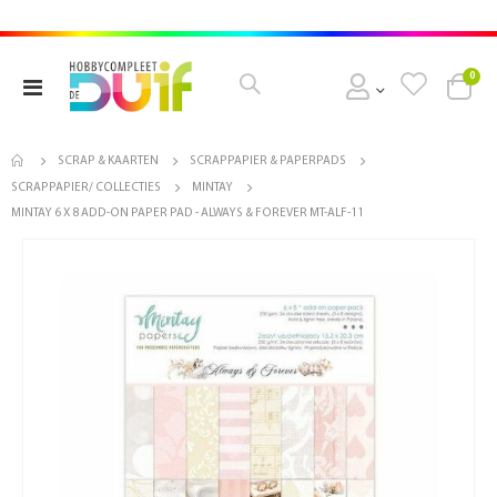
pro
0
Toggle
Cart
Nav
SCRAP & KAARTEN
SCRAPPAPIER & PAPERPADS
SCRAPPAPIER/ COLLECTIES
MINTAY
MINTAY 6 X 8 ADD-ON PAPER PAD - ALWAYS & FOREVER MT-ALF-11
Ga
naar
het
einde
van
de
afbeeldingen-
gallerij