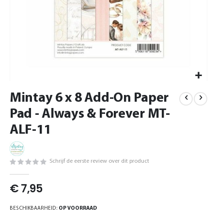
Ga
Mintay 6 x 8 Add-On Paper
naar
het
Pad - Always & Forever MT-
begin
van
ALF-11
de
afbeeldingen-
gallerij
Schrijf de eerste review over dit product
€ 7,95
BESCHIKBAARHEID:
OP VOORRAAD