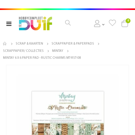
pro
0
Toggle
Cart
Nav
SCRAP & KAARTEN
SCRAPPAPIER & PAPERPADS
SCRAPPAPIER/ COLLECTIES
MINTAY
MINTAY 6 X 6 PAPER PAD - RUSTIC CHARMS MT-RST-08
Ga
naar
het
einde
van
de
afbeeldingen-
gallerij