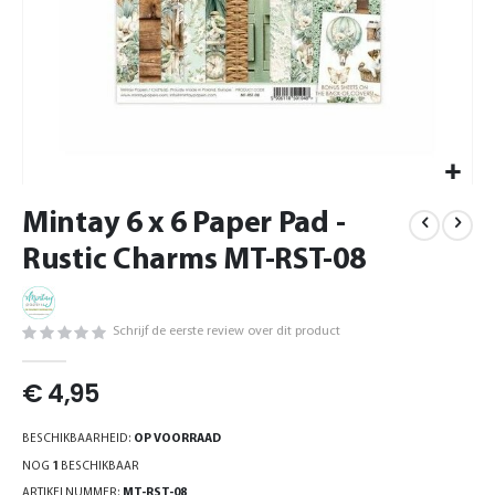
Ga
Mintay 6 x 6 Paper Pad -
naar
het
Rustic Charms MT-RST-08
begin
van
de
Schrijf de eerste review over dit product
afbeeldingen-
gallerij
€ 4,95
BESCHIKBAARHEID:
OP VOORRAAD
NOG
1
BESCHIKBAAR
ARTIKELNUMMER
MT-RST-08